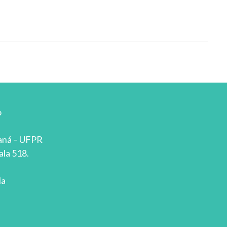
o
raná – UFPR
ala 518.
la