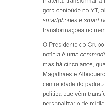
matéria, transformar a
gera conteúdo no YT, a
smartphones
e
smart t
transformações no merc
O Presidente do Grupo 
notícia é uma
commodi
mas há cinco anos, qua
Magalhães e Albuquerqu
centralidade do padrã
política que vêm tran
personalizado de mídia