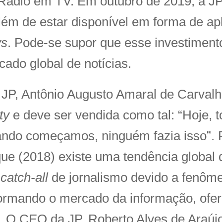
 Rádio em TV. Em outubro de 2019, a JP
lém de estar disponível em forma de apl
vs
. Pode-se supor que esse investimen
ado global de notícias.
JP, Antônio Augusto Amaral de Carvalho
ty
e deve ser vendida como tal: “Hoje, 
ndo começamos, ninguém fazia isso”. P
e (2018) existe uma tendência global 
o
catch-all
de jornalismo devido a fenôm
sformando o mercado da informação, of
. O CEO da JP, Roberto Alves de Araúj