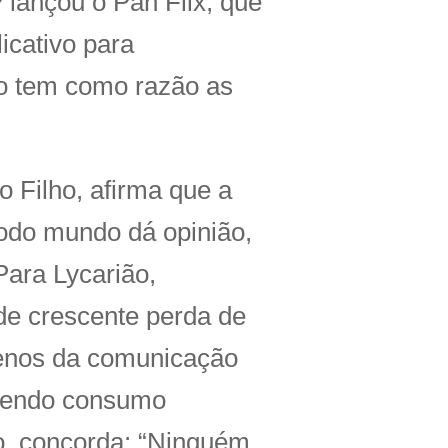
 lançou o Pan Flix, que
icativo para
to tem como razão as
 Filho, afirma que a
todo mundo dá opinião,
ara Lycarião,
de crescente perda de
enos da comunicação
erendo consumo
o, concorda: “Ninguém